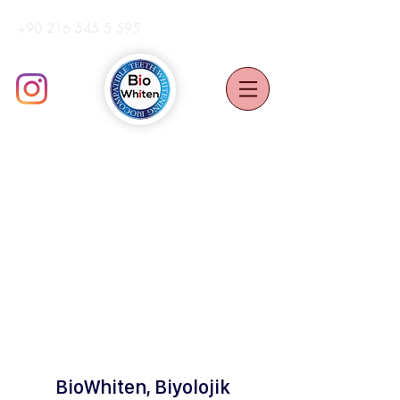
+90 216 545 5 595
ProOFFiCE UYGULAMA ViDEOSU
GÜNCEL BİLGİLER
BiLiMSEL ÇALIŞMALAR
HABERLER
BioWhiten, Biyolojik