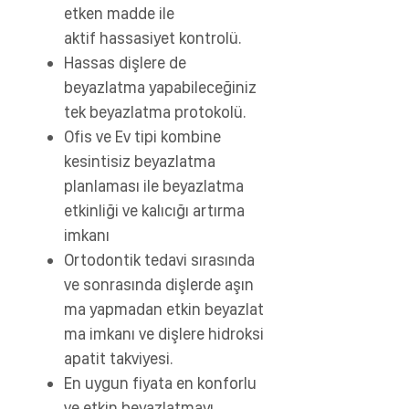
etken madde ile
aktif hassasiyet kontrolü.
Hassas dişlere de
beyazlatma yapabileceğiniz
tek beyazlatma protokolü.
Ofis ve Ev tipi kombine
kesintisiz beyazlatma
planlaması ile beyazlatma
etkinliği ve kalıcığı artırma
imkanı
Ortodontik tedavi sırasında
ve sonrasında
dişlerde
aşın
ma
yapmadan etkin beyazlat
ma imkanı ve dişlere hidroksi
apatit
takviyesi.
En uygun fiyata en konforlu
ve etkin beyazlatmayı