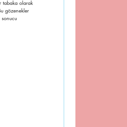
r tabaka olarak 
Bu gözenekler 
r sonucu 