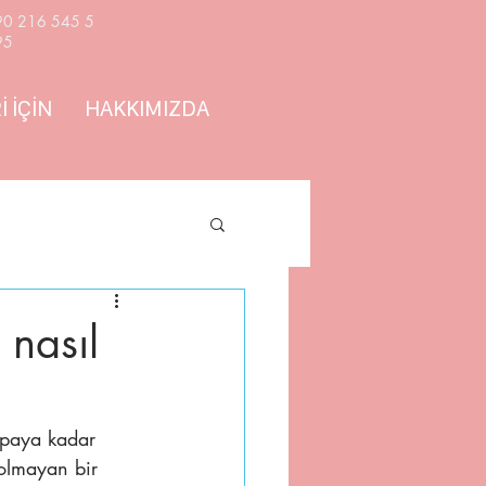
90 216 545 5
95
 İÇİN
HAKKIMIZDA
 nasıl
lpaya kadar 
 olmayan bir 