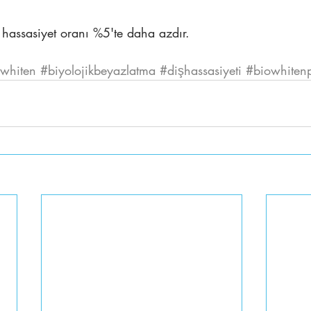
hassasiyet oranı %5'te daha azdır.
whiten
#biyolojikbeyazlatma
#dişhassasiyeti
#biowhitenp