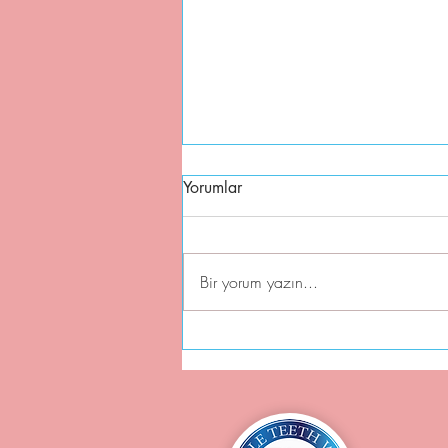
Yorumlar
Bir yorum yazın...
Diş Beyazlatma Diş Minesinde
Aşınma Yapar mı? Cevap?