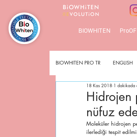
BiO
WHi
TEN
ЯE
VOLUTiON
BIOWHITEN
ProOF
BIOWHITEN PRO TR
ENGLISH
18 Kas 2018
1 dakikada 
Hidrojen 
nüfuz ede
Moleküler hidrojen p
ilerlediği tespit edi