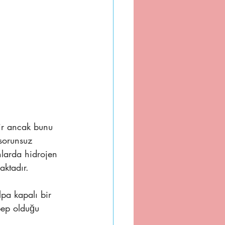
tir ancak bunu 
 sorunsuz 
nlarda hidrojen 
aktadır. 
lpa kapalı bir 
bep olduğu 