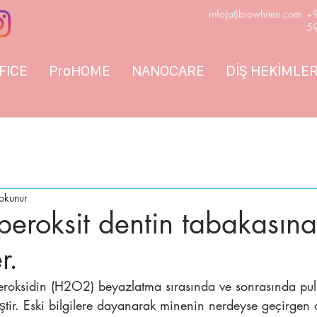
info(at)biowhiten.com
+
5
FICE
ProHOME
NANOCARE
DİŞ HEKİMLERİ
okunur
peroksit dentin tabakasına
r.
eroksidin (H2O2) beyazlatma sırasında ve sonrasında pu
lmiştir. Eski bilgilere dayanarak minenin nerdeyse geçirgen