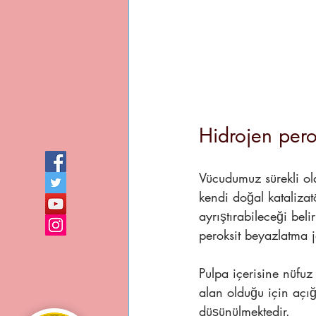
Hidrojen pero
Vücudumuz sürekli ola
kendi doğal katalizatö
ayrıştırabileceği bel
peroksit beyazlatma j
Pulpa içerisine nüfuz
alan olduğu için açı
düşünülmektedir.