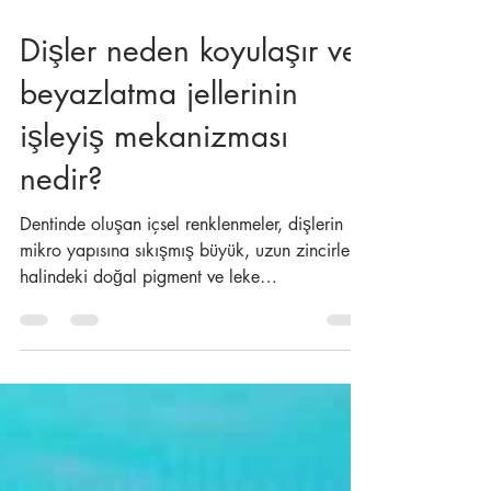
18 Kas 2018
1 dakikada okunur
Dişler neden koyulaşır ve
beyazlatma jellerinin
işleyiş mekanizması
nedir?
Dentinde oluşan içsel renklenmeler, dişlerin
mikro yapısına sıkışmış büyük, uzun zincirler
halindeki doğal pigment ve leke
moleküllerinin...