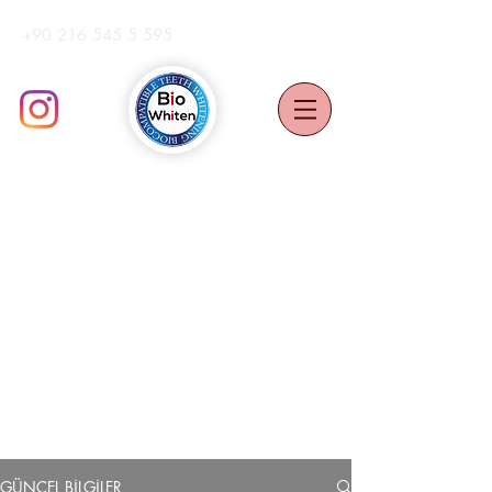
+90 216 545 5 595
ProOFFiCE UYGULAMA ViDEOSU
GÜNCEL BİLGİLER
BiLiMSEL ÇALIŞMALAR
HABERLER
GÜNCEL BİLGİLER